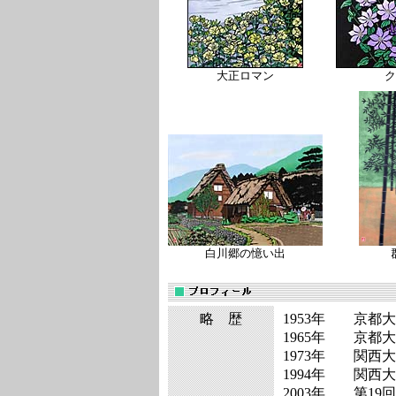
大正ロマン
ク
白川郷の憶い出
略 歴
1953年
京都大
1965年
京都大
1973年
関西大
1994年
関西大
2003年
第19