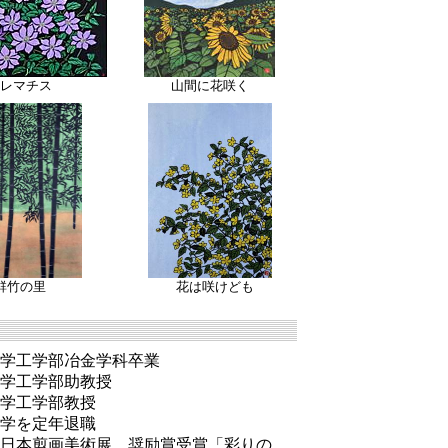
レマチス
山間に花咲く
群竹の里
花は咲けども
学工学部冶金学科卒業
学工学部助教授
学工学部教授
学を定年退職
回日本剪画美術展 奨励賞受賞「彩りの