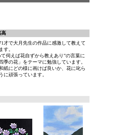
嘉高
71才で大月先生の作品に感激して教えて
ます。
めて伺えば花自ずから教えあり”の言葉に
四季の花」をテーマに勉強しています。
和紙にどの様に画けば良いか、花に叱ら
うに頑張っています。