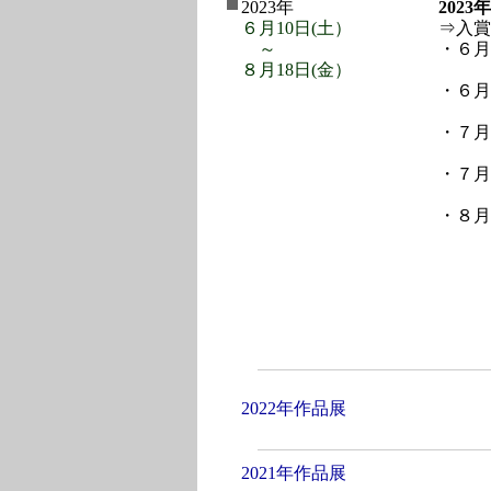
2023年
202
６月
10日(土）
⇒入賞
～
・６月
８月18日(金）
会
・６月
・７月
・７月
・８月
＜
2022年作品展
2021年作品展