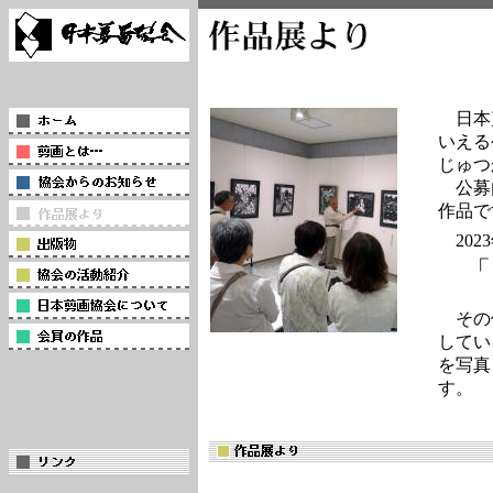
日本
いえる
じゅつ
公募
作品で
20
「 
その
してい
を写真
す。