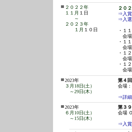
２０２２年
２０２
１１月
１日
⇒入賞
～
⇒入選
２０２３年
１月
１０日
・１１
会場
・１１
会場
・１２
会場
・１２
会場
2023年
第４回
３月
18日(土）
会場：
～
29日(木）
群馬県
⇒詳細
2023年
第３９
６月
10日(土）
会場 
～
15日(木）
（大
⇒入賞