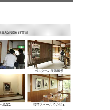
御屋敷跡庭園 好古園
ポスターの展示風景
示風景2
喫茶スペースでの展示