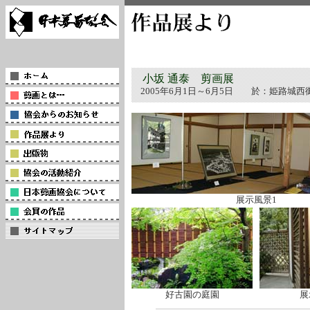
小坂 通泰 剪画展
2005年6月1日～6月5日 於：姫路城西
展示風景1
好古園の庭園
展